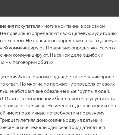
имания покупателя многие компании в основном
 Не правильно определяют свою целевую аудиторию,
о не с теми. Не правильно определяют свою целевую
с ней коммуницируют. Правильно определяют своего
 с ним коммуницируют. На самом деле ошибок и
о мы поговорим об этих.
удитория?» уже многим поднадоел и компании вроде
его ответ. Но многие по прежнему определяют своих
большие абстрактные обезличенные группы людей,
50 лет». То ли компании боятся, кого-то упустить, то
 нет никакого смысла. Но именно в детализации и есть
дей имеют различные потребности и по разному
ридцатилетняя домохозяйка с двумя детьми и
совсем иначе нежели одинокая тридцатилетняя
дом. И это мы лишь слегка уточнили портрет