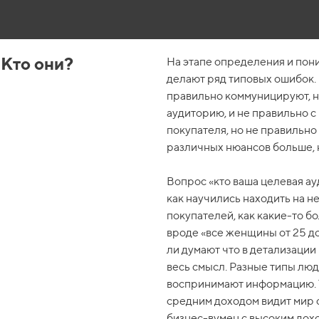
 Кто они?
На этапе определения и пон
делают ряд типовых ошибок.
правильно коммуницируют, н
аудиторию, и не правильно 
покупателя, но не правильно
различных нюансов больше, н
Вопрос «кто ваша целевая а
как научились находить на н
покупателей, как какие-то 
вроде «все женщины от 25 до 
ли думают что в детализации
весь смысл. Разные типы лю
воспринимают информацию. Т
средним доходом видит мир 
бизнес-вумен с высоким дохо