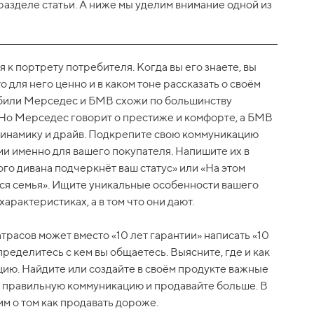
 разделе статьи. А ниже мы уделим внимание одной из
 к портрету потребителя. Когда вы его знаете, вы
 для него ценно и в каком тоне рассказать о своём
обили Мерседес и БМВ схожи по большинству
 Но Мерседес говорит о престиже и комфорте, а БМВ
 динамику и драйв. Подкрепите свою коммуникацию
и именно для вашего покупателя. Напишите их в
ого дивана подчеркнёт ваш статус» или «На этом
вся семья». Ищите уникальные особенности вашего
характеристиках, а в том что они дают.
расов может вместо «10 лет гарантии» написать «10
пределитесь с кем вы общаетесь. Выясните, где и как
ию. Найдите или создайте в своём продукте важные
е правильную коммуникацию и продавайте больше. В
 о том как продавать дороже.