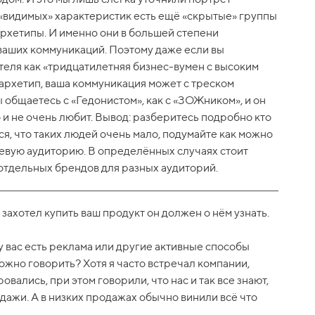
 «видимых» характеристик есть ещё «скрытые» группы
архетипы. И именно они в большей степени
аших коммуникаций. Поэтому даже если вы
еля как «тридцатилетняя бизнес-вумен с высоким
 архетип, ваша коммуникация может с треском
ы общаетесь с «Гедонистом», как с «ЗОЖником», и он
о и не очень любит. Вывод: разберитесь подробно кто
ся, что таких людей очень мало, подумайте как можно
евую аудиторию. В определённых случаях стоит
 отдельных брендов для разных аудиторий.
захотел купить ваш продукт он должен о нём узнать.
у вас есть реклама или другие активные способы
ожно говорить? Хотя я часто встречал компании,
ались, при этом говорили, что нас и так все знают,
дажи. А в низких продажах обычно винили всё что