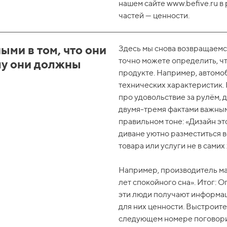
нашем сайте www.befive.ru в
частей — ценности.
ми в том, что они
Здесь мы снова возвращаемся
точно можете определить, что
му они должны
продукте. Например, автом
технических характеристик.
про удовольствие за рулём,
двумя-тремя фактами важным
правильном тоне: «Дизайн эт
диване уютно разместиться 
товара или услуги не в самих 
Например, производитель мат
лет спокойного сна». Итог: О
эти люди получают информац
для них ценности. Выстроит
следующем номере поговорим