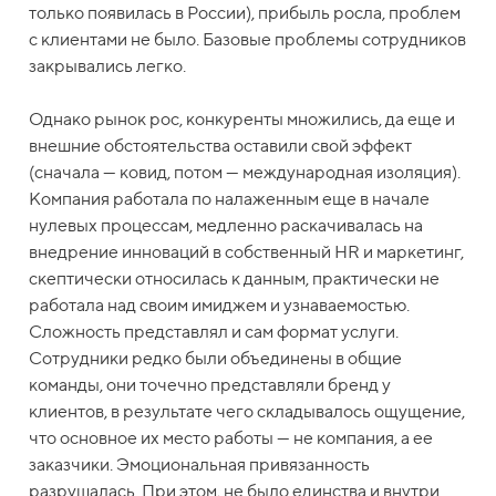
только появилась в России), прибыль росла, проблем
с клиентами не было. Базовые проблемы сотрудников
закрывались легко.
Однако рынок рос, конкуренты множились, да еще и
внешние обстоятельства оставили свой эффект
(сначала — ковид, потом — международная изоляция).
Компания работала по налаженным еще в начале
нулевых процессам, медленно раскачивалась на
внедрение инноваций в собственный HR и маркетинг,
скептически относилась к данным, практически не
работала над своим имиджем и узнаваемостью.
Сложность представлял и сам формат услуги.
Сотрудники редко были объединены в общие
команды, они точечно представляли бренд у
клиентов, в результате чего складывалось ощущение,
что основное их место работы — не компания, а ее
заказчики. Эмоциональная привязанность
разрушалась. При этом, не было единства и внутри