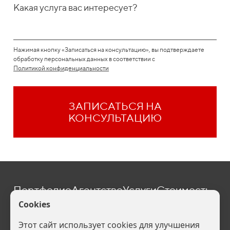
Какая услуга вас интересует?
Нажимая кнопку «Записаться на консультацию», вы подтверждаете
обработку персональных данных в соответствии с
Политикой конфиденциальности
ЗАПИСАТЬСЯ НА
КОНСУЛЬТАЦИЮ
Портфолио
Агентство
Услуги
Стоимость
Блог
Контакты
one@befive.ru
Политика конфиденциальности (
Скачать
). Ваши персональные данные
обрабатываются на сайте в целях его функционирования, если Вы не
согласны, то Вы должны покинуть сайт. В противном случае это будет