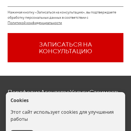
Нажимая кнопку «Записаться на консультацию», вы подтверждаете
обработку персональных данных в соответствии с
Политикой конфиденциальности
ЗАПИСАТЬСЯ НА
КОНСУЛЬТАЦИЮ
Портфолио
Агентство
Услуги
Стоимость
Блог
Контакты
one@befive.ru
Политика конфиденциальности (
Скачать
). Ваши персональные данные
обрабатываются на сайте в целях его функционирования, если Вы не
согласны, то Вы должны покинуть сайт. В противном случае это будет
являться согласием на обработку Ваших персональных данных.
Все права защищены: брендинговое агентство Б5,