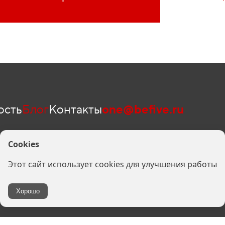
ость
Блог
Контакты
one@befive.ru
7-2026 гг.