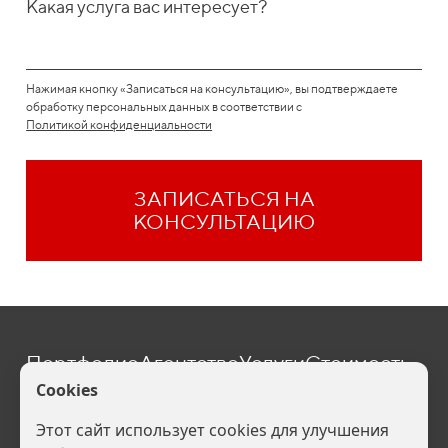
Какая услуга вас интересует?
Нажимая кнопку «Записаться на консультацию», вы подтверждаете
обработку персональных данных в соответствии с
Политикой конфиденциальности
ЗАПИСАТЬСЯ НА
КОНСУЛЬТАЦИЮ
Портфолио
Агентство
Услуги
Стоимость
Блог
Контакты
one@befive.ru
Политика конфиденциальности (
Скачать
). Ваши персональные данные
обрабатываются на сайте в целях его функционирования, если Вы не
согласны, то Вы должны покинуть сайт. В противном случае это будет