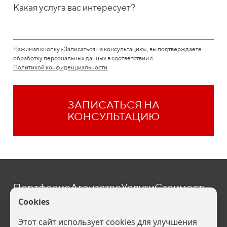
Какая услуга вас интересует?
Нажимая кнопку «Записаться на консультацию», вы подтверждаете
обработку персональных данных в соответствии с
Политикой конфиденциальности
ЗАПИСАТЬСЯ НА
КОНСУЛЬТАЦИЮ
Портфолио
Агентство
Услуги
Стоимость
Блог
Контакты
one@befive.ru
Политика конфиденциальности (
Скачать
). Ваши персональные данные
обрабатываются на сайте в целях его функционирования, если Вы не
согласны, то Вы должны покинуть сайт. В противном случае это будет