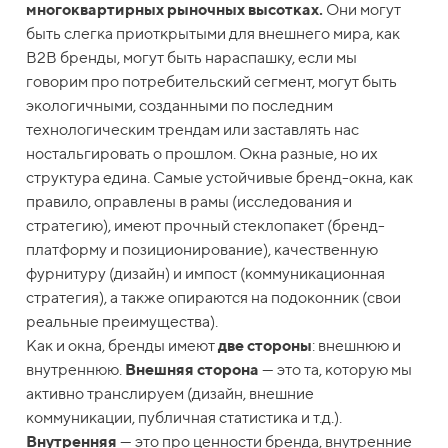
многоквартирных рыночных высотках.
Они могут
быть слегка приоткрытыми для внешнего мира, как
B2B бренды, могут быть нараспашку, если мы
говорим про потребительский сегмент, могут быть
экологичными, созданными по последним
технологическим трендам или заставлять нас
ностальгировать о прошлом. Окна разные, но их
структура едина. Самые устойчивые бренд-окна, как
правило, оправлены в рамы (исследования и
стратегию), имеют прочный стеклопакет (бренд-
платформу и позиционирование), качественную
фурнитуру (дизайн) и импост (коммуникационная
стратегия), а также опираются на подоконник (свои
реальные преимущества).
Как и окна, бренды имеют
две стороны
: внешнюю и
внутреннюю.
Внешняя сторона
— это та, которую мы
активно транслируем (дизайн, внешние
коммуникации, публичная статистика и т.д.).
Внутренняя
— это про ценности бренда, внутренние