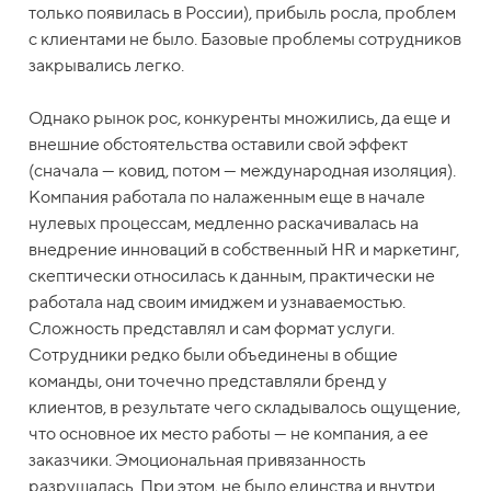
только появилась в России), прибыль росла, проблем
с клиентами не было. Базовые проблемы сотрудников
закрывались легко.
Однако рынок рос, конкуренты множились, да еще и
внешние обстоятельства оставили свой эффект
(сначала — ковид, потом — международная изоляция).
Компания работала по налаженным еще в начале
нулевых процессам, медленно раскачивалась на
внедрение инноваций в собственный HR и маркетинг,
скептически относилась к данным, практически не
работала над своим имиджем и узнаваемостью.
Сложность представлял и сам формат услуги.
Сотрудники редко были объединены в общие
команды, они точечно представляли бренд у
клиентов, в результате чего складывалось ощущение,
что основное их место работы — не компания, а ее
заказчики. Эмоциональная привязанность
разрушалась. При этом, не было единства и внутри