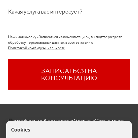
Какая услуга вас интересует?
Нажимая кнопку «Записаться на консультацию», вы подтверждаете
обработку персональных данных в соответствии с
Политикой конфиденциальности
ЗАПИСАТЬСЯ НА
КОНСУЛЬТАЦИЮ
Портфолио
Агентство
Услуги
Стоимость
Блог
Контакты
one@befive.ru
Политика конфиденциальности (
Скачать
). Ваши персональные данные