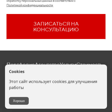
обработку персональных данных в соответствии с
Политикой конфиденциальности
ЗАПИСАТЬСЯ НА
КОНСУЛЬТАЦИЮ
Портфолио
Агентство
Услуги
Стоимость
Блог
Контакты
one@befive.ru
Политика конфиденциальности (
Скачать
). Ваши персональные данные
обрабатываются на сайте в целях его функционирования, если Вы не
согласны, то Вы должны покинуть сайт. В противном случае это будет
являться согласием на обработку Ваших персональных данных.
Все права защищены: брендинговое агентство Б5,
2007-2026 гг.