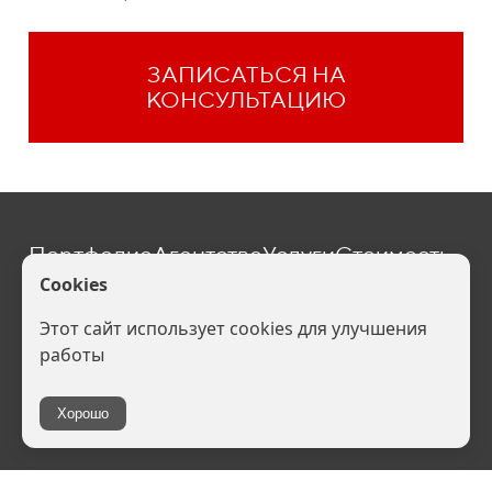
ЗАПИСАТЬСЯ НА
КОНСУЛЬТАЦИЮ
Портфолио
Агентство
Услуги
Стоимость
Блог
Контакты
one@befive.ru
Политика конфиденциальности (
Скачать
). Ваши персональные данные
обрабатываются на сайте в целях его функционирования, если Вы не
согласны, то Вы должны покинуть сайт. В противном случае это будет
являться согласием на обработку Ваших персональных данных.
Все права защищены: брендинговое агентство Б5,
2007-2026 гг.