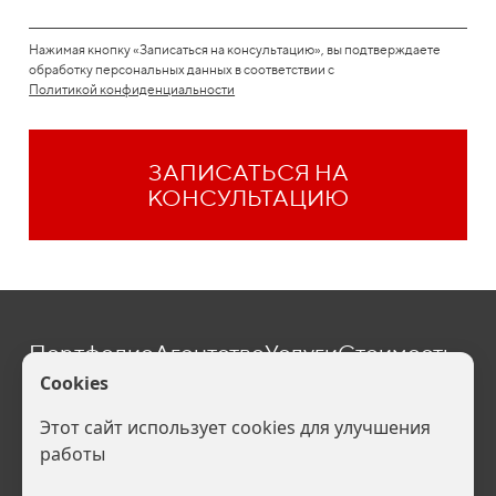
Нажимая кнопку «Записаться на консультацию», вы подтверждаете
обработку персональных данных в соответствии с
Политикой конфиденциальности
ЗАПИСАТЬСЯ НА
КОНСУЛЬТАЦИЮ
Портфолио
Агентство
Услуги
Стоимость
Блог
Контакты
one@befive.ru
Политика конфиденциальности (
Скачать
). Ваши персональные данные
обрабатываются на сайте в целях его функционирования, если Вы не
согласны, то Вы должны покинуть сайт. В противном случае это будет
являться согласием на обработку Ваших персональных данных.
Все права защищены: брендинговое агентство Б5,