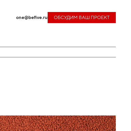
one@befive.ru
ОБСУДИМ ВАШ ПРОЕКТ